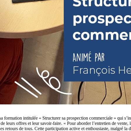
 formation intitulée « Structurer sa prospection commerciale » qui s’ins
 leurs offres et leur savoir-faire. « Pour aborder l’entretien de vente, l
es retours de tous. Cette participation active et enthousiaste, malgré la d