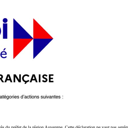
ès du préfet de la région Auvergne. Cette déclaration ne vaut pas agrém