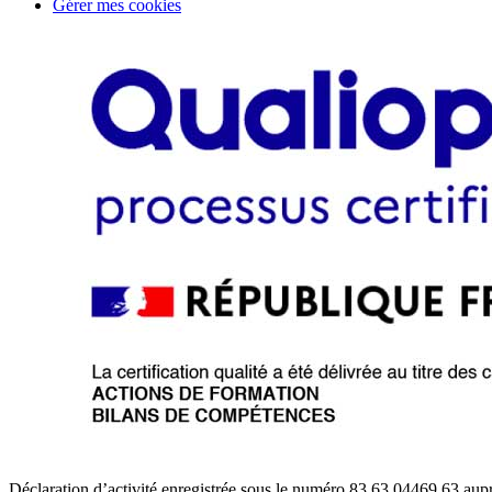
Gérer mes cookies
Déclaration d’activité enregistrée sous le numéro 83 63 04469 63 aupr